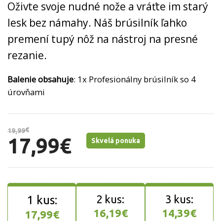
Oživte svoje nudné nože a vráťte im starý
lesk bez námahy. Náš brúsilník ľahko
premení tupý nôž na nástroj na presné
rezanie.
Balenie obsahuje
: 1x Profesionálny brúsilník so 4
úrovňami
€
19,99
17,99
€
Skvelá ponuka
16,19
€
14,39
€
17,99
€