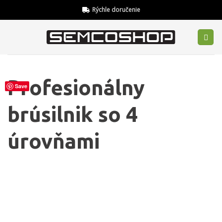
Skip
Rýchle doručenie
to
content
Profesionálny
Save
brúsilnik so 4
úrovňami